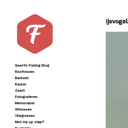
Ijsvogel
Geert’s Fishing Blog
Roofvissen
Barbeel
Karper
Zeelt
Fotograferen
Memorabel
Witvissen
Vliegvissen
Met mij op stap?