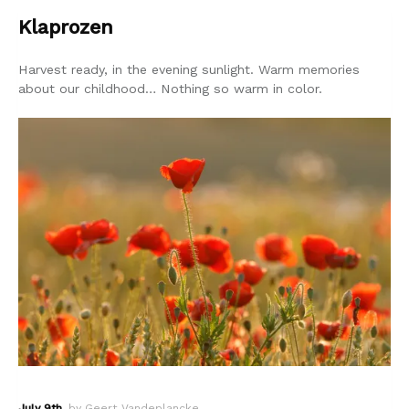
Klaprozen
Harvest ready, in the evening sunlight. Warm memories
about our childhood… Nothing so warm in color.
July 9th
by Geert Vandeplancke