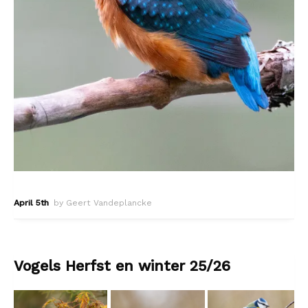
April 5th
by Geert Vandeplancke
Vogels Herfst en winter 25/26