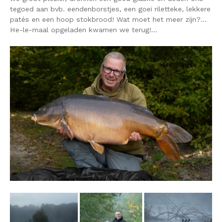
tegoed aan bvb. eendenborstjes, een goei riletteke, lekkere
patés en een hoop stokbrood! Wat moet het meer zijn?…
He-le-maal opgeladen kwamen we terug!…