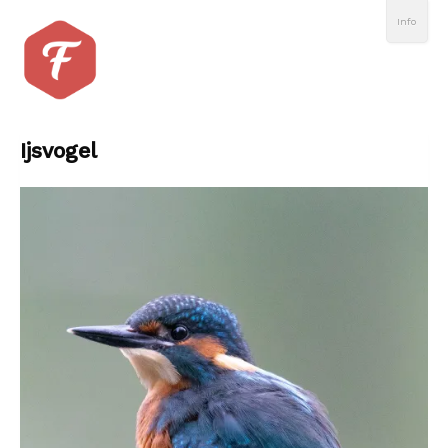
Info
Ijsvogel