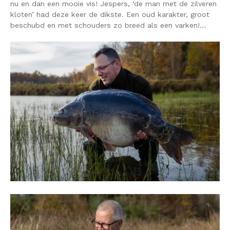
nu en dan een mooie vis! Jespers, ‘de man met de zilveren
kloten’ had deze keer de dikste. Een oud karakter, groot
beschubd en met schouders zo breed als een varken!…