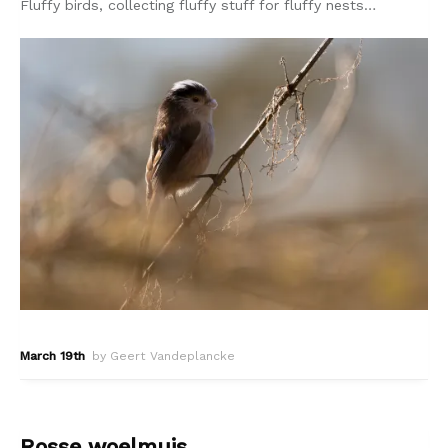
Fluffy birds, collecting fluffy stuff for fluffy nests…
March 19th
by Geert Vandeplancke
Rosse woelmuis