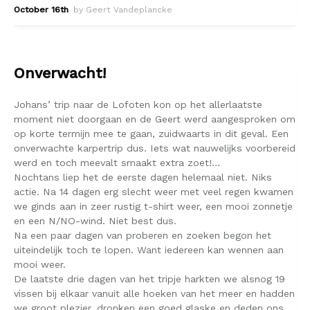
October 16th
by Geert Vandeplancke
Onverwacht!
Johans’ trip naar de Lofoten kon op het allerlaatste
moment niet doorgaan en de Geert werd aangesproken om
op korte termijn mee te gaan, zuidwaarts in dit geval. Een
onverwachte karpertrip dus. Iets wat nauwelijks voorbereid
werd en toch meevalt smaakt extra zoet!…
Nochtans liep het de eerste dagen helemaal niet. Niks
actie. Na 14 dagen erg slecht weer met veel regen kwamen
we ginds aan in zeer rustig t-shirt weer, een mooi zonnetje
en een N/NO-wind. Niet best dus.
Na een paar dagen van proberen en zoeken begon het
uiteindelijk toch te lopen. Want iedereen kan wennen aan
mooi weer.
De laatste drie dagen van het tripje harkten we alsnog 19
vissen bij elkaar vanuit alle hoeken van het meer en hadden
we groot plezier, dronken een goed glaske en deden ons