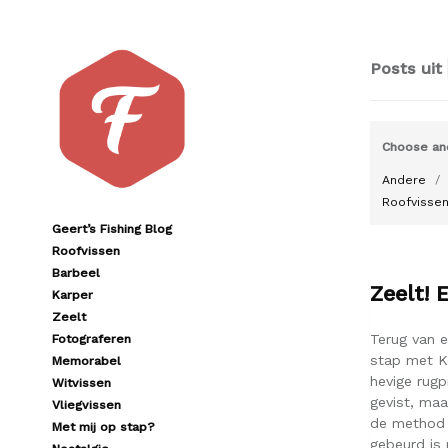
Posts uit
Choose an
Andere
Roofvisse
Geert’s Fishing Blog
Roofvissen
Barbeel
Zeelt! 
Karper
Zeelt
Terug van e
Fotograferen
stap met Ke
Memorabel
hevige rugp
Witvissen
gevist, maa
Vliegvissen
de method 
Met mij op stap?
gebeurd is 