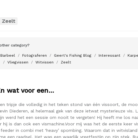
Zeelt
other category?
Barbeel
Fotograferen
Geert's Fishing Blog
Interessant
Karp
n
Vliegvissen
Witvissen
Zeelt
En wat voor een…
en tripje die volledig in het teken stond van één vissoort, de moo
vin Diederen, al helemaal gek van deze ietwat mysterieuze vis. 
ijn werd het een sessie om nooit te vergeten! Hij heeft me los na
r hij is dan ook een vismachine.Voor mij was het de eerste keer v
feeder in combi met ‘heavy’ spombing. Waarom dat in witvisland
me een raadsel. Het was een waarlijk vreetfestijn op zijn stek. Ru