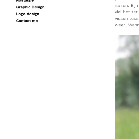
Nostalgie
na run. Bij
Graphic Design
viel het ter
Logo design
vissen tus
Contact me
weer…Wanne