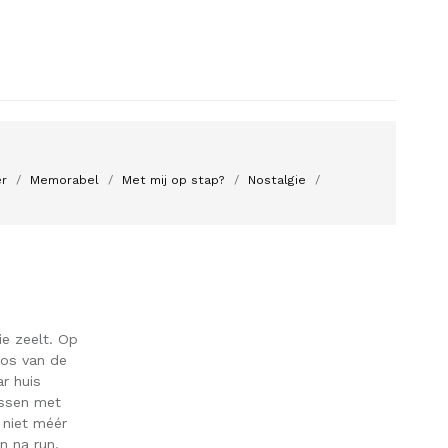
er
Memorabel
Met mij op stap?
Nostalgie
ie zeelt. Op
Los van de
ar huis
issen met
 niet méér
n na run,