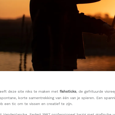
heeft deze site niks te maken met
fishsticks
, de gefrituurde visre
 spontane, korte samentrekking van één van je spieren. Een spann
eb een tic om te vissen en creatief te zijn.
rt Vandeplancke. Sedert 1987 professioneel bezig met grafische v