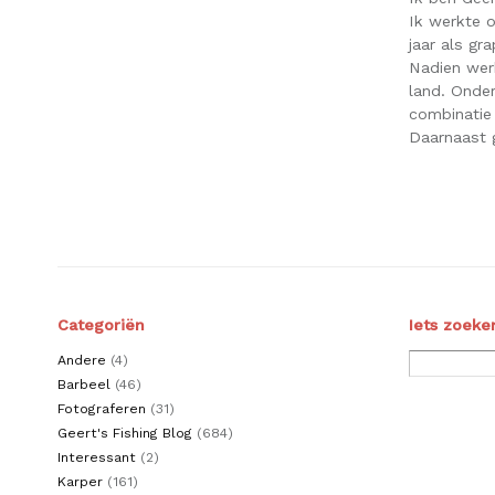
Ik werkte o
jaar als gr
Nadien werk
land. Onder
combinatie
Daarnaast g
Categoriën
Iets zoeke
Andere
(4)
Barbeel
(46)
Fotograferen
(31)
Geert's Fishing Blog
(684)
Interessant
(2)
Karper
(161)