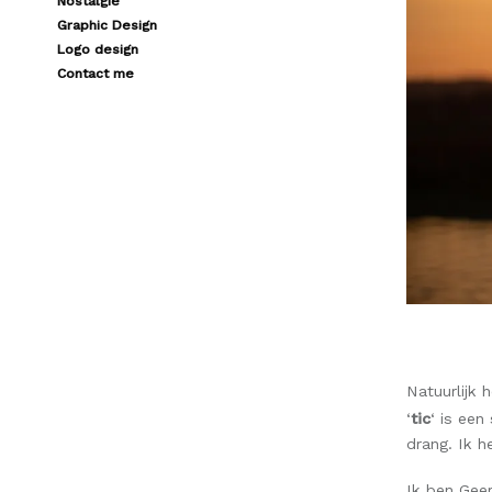
Nostalgie
Graphic Design
Logo design
Contact me
Natuurlijk 
‘
tic
‘ is een
drang. Ik h
Ik ben Gee