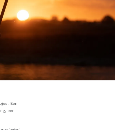
epjes. Een
ing, een
ormgeving.