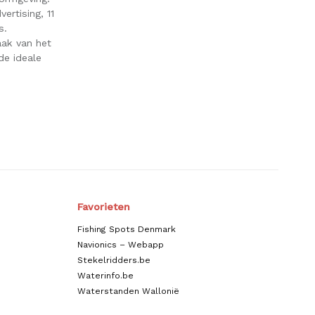
ertising, 11
ns.
aak van het
de ideale
!
Favorieten
Fishing Spots Denmark
Navionics – Webapp
Stekelridders.be
Waterinfo.be
Waterstanden Wallonië