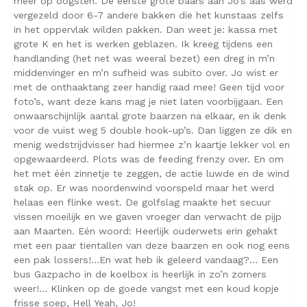
meer op oogsten. De eerste grote baars aan Jo’s aas werd
vergezeld door 6-7 andere bakken die het kunstaas zelfs
in het oppervlak wilden pakken. Dan weet je: kassa met
grote K en het is werken geblazen. Ik kreeg tijdens een
handlanding (het net was weeral bezet) een dreg in m’n
middenvinger en m’n sufheid was subito over. Jo wist er
met de onthaaktang zeer handig raad mee! Geen tijd voor
foto’s, want deze kans mag je niet laten voorbijgaan. Een
onwaarschijnlijk aantal grote baarzen na elkaar, en ik denk
voor de vuist weg 5 double hook-up’s. Dan liggen ze dik en
menig wedstrijdvisser had hiermee z’n kaartje lekker vol en
opgewaardeerd. Plots was de feeding frenzy over. En om
het met één zinnetje te zeggen, de actie luwde en de wind
stak op. Er was noordenwind voorspeld maar het werd
helaas een flinke west. De golfslag maakte het secuur
vissen moeilijk en we gaven vroeger dan verwacht de pijp
aan Maarten. Eén woord: Heerlijk ouderwets erin gehakt
met een paar tientallen van deze baarzen en ook nog eens
een pak lossers!…En wat heb ik geleerd vandaag?… Een
bus Gazpacho in de koelbox is heerlijk in zo’n zomers
weer!… Klinken op de goede vangst met een koud kopje
frisse soep, Hell Yeah, Jo!