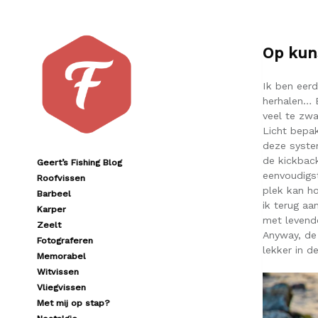
Op kun
Ik ben eer
herhalen… 
veel te zwa
Licht bepak
deze syste
de kickback
Geert’s Fishing Blog
eenvoudigst
Roofvissen
plek kan h
Barbeel
ik terug aa
Karper
met levend
Zeelt
Anyway, de 
Fotograferen
lekker in 
Memorabel
Witvissen
Vliegvissen
Met mij op stap?