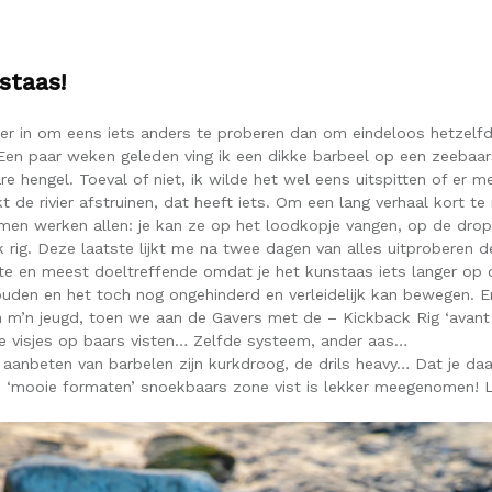
staas!
der in om eens iets anders te proberen dan om eindeloos hetzelfd
Een paar weken geleden ving ik een dikke barbeel op een zeebaar
re hengel. Toeval of niet, ik wilde het wel eens uitspitten of er me
t de rivier afstruinen, dat heeft iets. Om een lang verhaal kort t
men werken allen: je kan ze op het loodkopje vangen, op de dro
 rig. Deze laatste lijkt me na twee dagen van alles uitproberen d
e en meest doeltreffende omdat je het kunstaas iets langer op d
ouden en het toch nog ongehinderd en verleidelijk kan bewegen. 
n m’n jeugd, toen we aan de Gavers met de – Kickback Rig ‘avant l
e visjes op baars visten… Zelfde systeem, ander aas…
aanbeten van barbelen zijn kurkdroog, de drils heavy… Dat je da
de ‘mooie formaten’ snoekbaars zone vist is lekker meegenomen! 