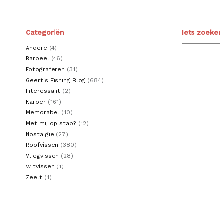
Categoriën
Iets zoeke
Andere
(4)
Barbeel
(46)
Fotograferen
(31)
Geert's Fishing Blog
(684)
Interessant
(2)
Karper
(161)
Memorabel
(10)
Met mij op stap?
(12)
Nostalgie
(27)
Roofvissen
(380)
Vliegvissen
(28)
Witvissen
(1)
Zeelt
(1)