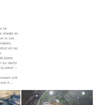
e te
s shadje en
er in zat.
e maken,
pshot en op
e
e juiste
En zo dacht
a lettre’ –
arnaast ook
Love it…